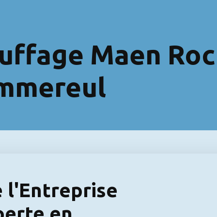
uffage Maen Roc
ommereul
 l'Entreprise
erte en